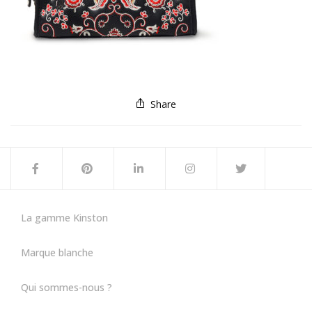
Share
La gamme Kinston
Marque blanche
Qui sommes-nous ?