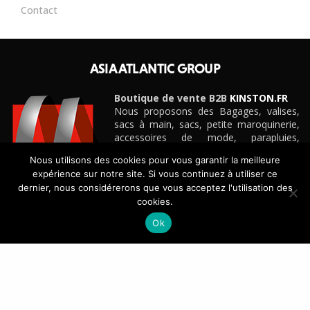
Contact
ASIA ATLANTIC GROUP
Boutique de vente B2B
KINSTON.FR
Nous proposons des Bagages, valises,
sacs à main, sacs, petite maroquinerie,
accessoires de mode, parapluies,
ceintures et cadeaux personnalisés
Nous utilisons des cookies pour vous garantir la meilleure
d’entreprise pour boutiques, e-
expérience sur notre site. Si vous continuez à utiliser ce
commerçants, magasins et détaillants de
dernier, nous considérerons que vous acceptez l'utilisation des
toute taille, grandes surfaces
cookies.
spécialisées, etc.
Découvrez notre site e-commerce B2B
KINSTON.FR
Ok
CONTACT
+33(0)4 42 88 88 88