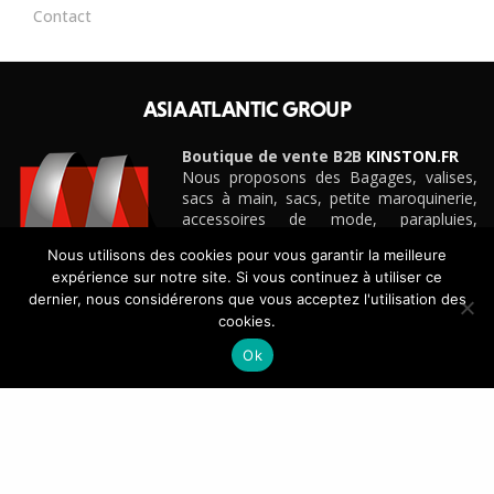
Contact
ASIA ATLANTIC GROUP
Boutique de vente B2B
KINSTON.FR
Nous proposons des Bagages, valises,
sacs à main, sacs, petite maroquinerie,
accessoires de mode, parapluies,
ceintures et cadeaux personnalisés
Nous utilisons des cookies pour vous garantir la meilleure
d’entreprise pour boutiques, e-
expérience sur notre site. Si vous continuez à utiliser ce
commerçants, magasins et détaillants de
dernier, nous considérerons que vous acceptez l'utilisation des
toute taille, grandes surfaces
cookies.
spécialisées, etc.
Découvrez notre site e-commerce B2B
KINSTON.FR
Ok
CONTACT
+33(0)4 42 88 88 88