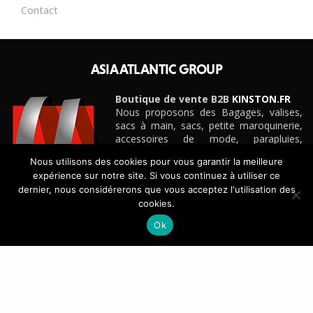
Contact
ASIA ATLANTIC GROUP
Boutique de vente B2B
KINSTON.FR
Nous proposons des Bagages, valises,
sacs à main, sacs, petite maroquinerie,
accessoires de mode, parapluies,
ceintures et cadeaux personnalisés
Nous utilisons des cookies pour vous garantir la meilleure
d’entreprise pour boutiques, e-
expérience sur notre site. Si vous continuez à utiliser ce
commerçants, magasins et détaillants de
dernier, nous considérerons que vous acceptez l'utilisation des
toute taille, grandes surfaces
cookies.
spécialisées, etc.
Découvrez notre site e-commerce B2B
KINSTON.FR
Ok
CONTACT
+33(0)4 42 88 88 88