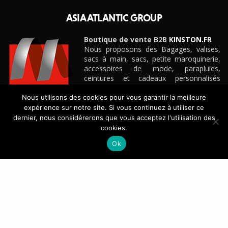
ASIA ATLANTIC GROUP
Boutique de vente B2B
KINSTON.FR
Nous proposons des Bagages, valises,
sacs à main, sacs, petite maroquinerie,
accessoires de mode, parapluies,
ceintures et cadeaux personnalisés
d’entreprise pour boutiques, e-
commerçants, magasins et détaillants de
Nous utilisons des cookies pour vous garantir la meilleure
toute taille, grandes surfaces
expérience sur notre site. Si vous continuez à utiliser ce
spécialisées, etc.
dernier, nous considérerons que vous acceptez l'utilisation des
Découvrez notre site e-commerce B2B
KINSTON.FR
cookies.
Ok
CONTACT
+33(0)4 42 88 88 88
ASIA ATLANTIC GROUP – Vitrolles – France
CONTACTEZ-NOUS