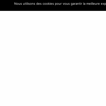
ASIA ATLANTIC GROUP
Nous utilisons des cookies pour vous garantir la meilleure exp
Boutique de
+33(0
vente B2B
KINSTON.FR
ASIA 
Nous proposons
France
des Bagages,
valises, sacs à
main, sacs, petite
maroquinerie,
accessoires de mode, parapluies,
ceintures et cadeaux personnalisés
d’entreprise pour boutiques, e-
commerçants, magasins et détaillants de
toute taille, grandes surfaces spécialisées,
etc.
Découvrez notre site e-commerce B2B
KINSTON.FR
© Copyright 1995 - 2018 |
Asiaa.fr
est un site développé av
ASIAA |
Mentions légales