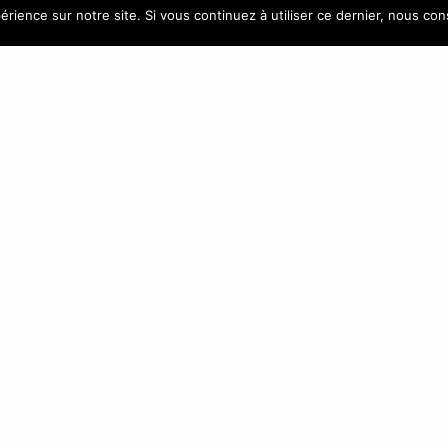
CONTACT
NEWSLETTE
érience sur notre site. Si vous continuez à utiliser ce dernier, nous co
)4 42 88 88 88
ATLANTIC GROUP – Vitrolles –
CONTACTEZ-NOUS
En indiquant votre adresse mail ci-dessus, 
recevoir nos propositions commerciales par vo
Vous pouvez vous désinscrire à tout momen
vos paramètres sur votre compte.
ec
| Tous droits réservés à