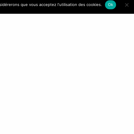
R
NAVIGATION
nsidérerons que vous acceptez l'utilisation des cookies.
Ok
Accueil
Qui sommes-nous ?
La gamme Kinston
Marque blanche
Contact
vous consentez à
ir d’e-mail.
t en modifiant