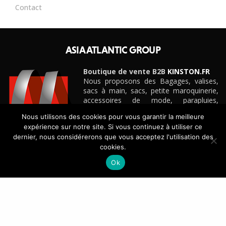
Contact
ASIA ATLANTIC GROUP
Boutique de vente B2B
KINSTON.FR
Nous proposons des Bagages, valises,
sacs à main, sacs, petite maroquinerie,
accessoires de mode, parapluies,
ceintures et cadeaux personnalisés
Nous utilisons des cookies pour vous garantir la meilleure
d’entreprise pour boutiques, e-
expérience sur notre site. Si vous continuez à utiliser ce
commerçants, magasins et détaillants de
dernier, nous considérerons que vous acceptez l'utilisation des
toute taille, grandes surfaces
cookies.
spécialisées, etc.
Découvrez notre site e-commerce B2B
KINSTON.FR
Ok
CONTACT
+33(0)4 42 88 88 88