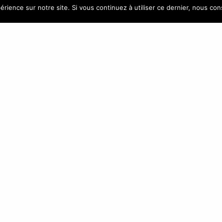
CONTACT
NEWSLETTE
érience sur notre site. Si vous continuez à utiliser ce dernier, nous co
)4 42 88 88 88
ATLANTIC GROUP – Vitrolles –
CONTACTEZ-NOUS
En indiquant votre adresse mail ci-dessus, 
recevoir nos propositions commerciales par vo
Vous pouvez vous désinscrire à tout momen
vos paramètres sur votre compte.
ec
| Tous droits réservés à