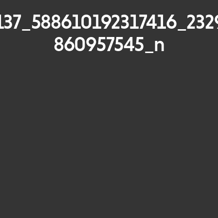
137_588610192317416_232
860957545_n