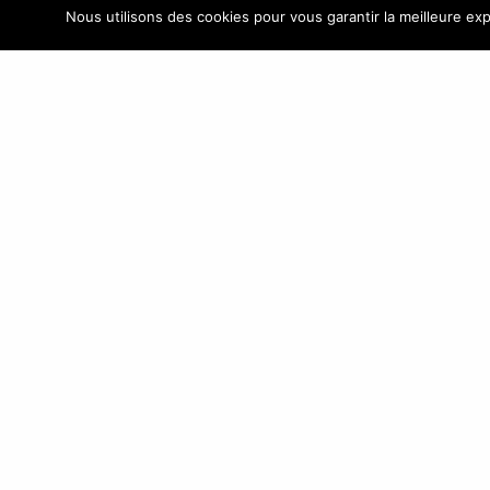
ASIA ATLANTIC GROUP
Nous utilisons des cookies pour vous garantir la meilleure exp
Boutique de
+33(0
vente B2B
KINSTON.FR
ASIA 
Nous proposons
France
des Bagages,
valises, sacs à
main, sacs, petite
maroquinerie,
accessoires de mode, parapluies,
ceintures et cadeaux personnalisés
d’entreprise pour boutiques, e-
commerçants, magasins et détaillants de
toute taille, grandes surfaces spécialisées,
etc.
Découvrez notre site e-commerce B2B
KINSTON.FR
© Copyright 1995 - 2018 |
Asiaa.fr
est un site développé av
ASIAA |
Mentions légales