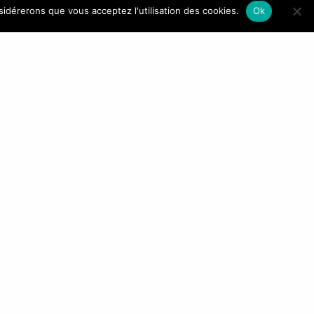
R
NAVIGATION
nsidérerons que vous acceptez l'utilisation des cookies.
Ok
Accueil
Qui sommes-nous ?
La gamme Kinston
Marque blanche
Contact
vous consentez à
ir d’e-mail.
t en modifiant