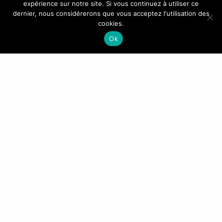
expérience sur notre site. Si vous continuez à utiliser ce
+33(0)4 42 88 88 88
dernier, nous considérerons que vous acceptez l'utilisation des
cookies.
ASIA ATLANTIC GROUP – Vitrolles – France
Ok
CONTACTEZ-NOUS
NEWSLETTER
En indiquant votre adresse mail ci-dessus, vous consentez à recevoir nos propositions
commerciales par voir d’e-mail. Vous pouvez vous désinscrire à tout moment en modifiant