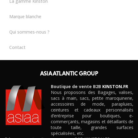
La gamme Kinston
Marque blanche
Qui sommes-nous ?
Contact
ASIA ATLANTIC GROUP
Boutique de vente B2B
KINSTON.FR
Nous proposons des Bagages, valises,
sacs à main, sacs, petite maroquinerie,
accessoires de mode, parapluies,
ceintures et cadeaux personnalisés
d’entreprise pour boutiques, e-
commerçants, magasins et détaillants de
toute taille, grandes surfaces
spécialisées, etc.