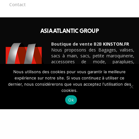
Contact
ASIA ATLANTIC GROUP
Boutique de vente B2B
KINSTON.FR
Nous proposons des Bagages, valises,
sacs à main, sacs, petite maroquinerie,
accessoires de mode, parapluies,
ceintures et cadeaux personnalisés
Nous utilisons des cookies pour vous garantir la meilleure
d’entreprise pour boutiques, e-
expérience sur notre site. Si vous continuez à utiliser ce
commerçants, magasins et détaillants de
dernier, nous considérerons que vous acceptez l'utilisation des
toute taille, grandes surfaces
cookies.
spécialisées, etc.
Découvrez notre site e-commerce B2B
KINSTON.FR
Ok
CONTACT
+33(0)4 42 88 88 88