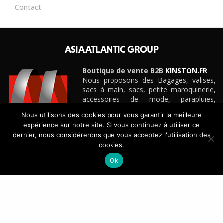
Contact
ASIA ATLANTIC GROUP
Boutique de vente B2B
KINSTON.FR
Nous proposons des Bagages, valises,
sacs à main, sacs, petite maroquinerie,
accessoires de mode, parapluies,
ceintures et cadeaux personnalisés
Nous utilisons des cookies pour vous garantir la meilleure
d’entreprise pour boutiques, e-
expérience sur notre site. Si vous continuez à utiliser ce
commerçants, magasins et détaillants de
dernier, nous considérerons que vous acceptez l'utilisation des
toute taille, grandes surfaces
cookies.
spécialisées, etc.
Découvrez notre site e-commerce B2B
KINSTON.FR
Ok
CONTACT
+33(0)4 42 88 88 88