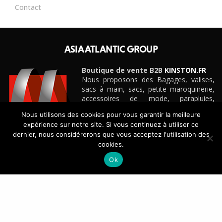
Contact
ASIA ATLANTIC GROUP
Boutique de vente B2B
KINSTON.FR
Nous proposons des Bagages, valises,
sacs à main, sacs, petite maroquinerie,
accessoires de mode, parapluies,
ceintures et cadeaux personnalisés
Nous utilisons des cookies pour vous garantir la meilleure
d’entreprise pour boutiques, e-
expérience sur notre site. Si vous continuez à utiliser ce
commerçants, magasins et détaillants de
dernier, nous considérerons que vous acceptez l'utilisation des
toute taille, grandes surfaces
cookies.
spécialisées, etc.
Découvrez notre site e-commerce B2B
KINSTON.FR
Ok
CONTACT
+33(0)4 42 88 88 88