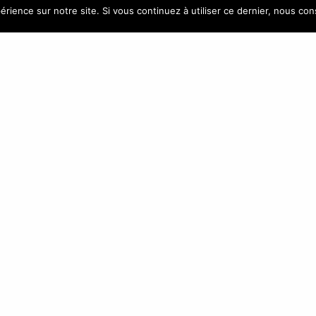
CONTACT
NEWSLETTE
érience sur notre site. Si vous continuez à utiliser ce dernier, nous co
)4 42 88 88 88
ATLANTIC GROUP – Vitrolles –
CONTACTEZ-NOUS
En indiquant votre adresse mail ci-dessus, 
recevoir nos propositions commerciales par vo
Vous pouvez vous désinscrire à tout momen
vos paramètres sur votre compte.
ec
| Tous droits réservés à