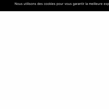
ASIA ATLANTIC GROUP
Nous utilisons des cookies pour vous garantir la meilleure exp
Boutique de
+33(0
vente B2B
KINSTON.FR
ASIA 
Nous proposons
France
des Bagages,
valises, sacs à
main, sacs, petite
maroquinerie,
accessoires de mode, parapluies,
ceintures et cadeaux personnalisés
d’entreprise pour boutiques, e-
commerçants, magasins et détaillants de
toute taille, grandes surfaces spécialisées,
etc.
Découvrez notre site e-commerce B2B
KINSTON.FR
© Copyright 1995 - 2018 |
Asiaa.fr
est un site développé av
ASIAA |
Mentions légales