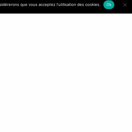
R
NAVIGATION
nsidérerons que vous acceptez l'utilisation des cookies.
Ok
Accueil
Qui sommes-nous ?
La gamme Kinston
Marque blanche
Contact
vous consentez à
ir d’e-mail.
t en modifiant