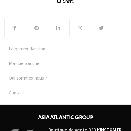
Share
La gamme Kinston
Marque blanche
Qui sommes-nous ?
Contact
ASIA ATLANTIC GROUP
Boutique de vente B2B
KINSTON.FR