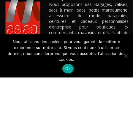
Nous proposons des Bagages, valises,
sacs à main, sacs, petite maroquinerie,
accessoires de mode, parapluies,
ceintures et cadeaux personnalisés
d’entreprise pour boutiques, e-
commerçants, magasins et détaillants de
toute taille, grandes surfaces
Nous utilisons des cookies pour vous garantir la meilleure
spécialisées, etc.
expérience sur notre site. Si vous continuez à utiliser ce
Découvrez notre site e-commerce B2B
KINSTON.FR
dernier, nous considérerons que vous acceptez l'utilisation des
cookies.
CONTACT
Ok
+33(0)4 42 88 88 88
ASIA ATLANTIC GROUP – Vitrolles – France
CONTACTEZ-NOUS
NEWSLETTER