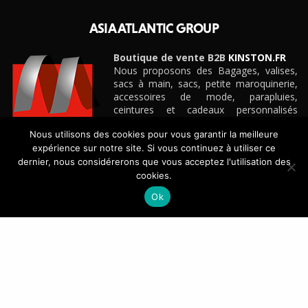
ASIA ATLANTIC GROUP
Boutique de vente B2B
KINSTON.FR
Nous proposons des Bagages, valises,
sacs à main, sacs, petite maroquinerie,
accessoires de mode, parapluies,
ceintures et cadeaux personnalisés
d’entreprise pour boutiques, e-
Nous utilisons des cookies pour vous garantir la meilleure
commerçants, magasins et détaillants de
expérience sur notre site. Si vous continuez à utiliser ce
toute taille, grandes surfaces
spécialisées, etc.
dernier, nous considérerons que vous acceptez l'utilisation des
Découvrez notre site e-commerce B2B
KINSTON.FR
cookies.
Ok
CONTACT
+33(0)4 42 88 88 88
ASIA ATLANTIC GROUP – Vitrolles – France
CONTACTEZ-NOUS