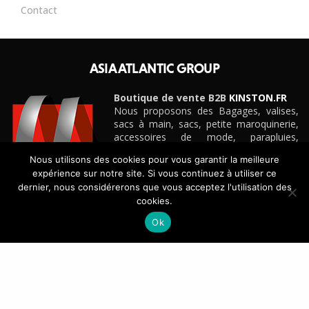
Contact
ASIA ATLANTIC GROUP
Boutique de vente B2B
KINSTON.FR
Nous proposons des Bagages, valises,
sacs à main, sacs, petite maroquinerie,
accessoires de mode, parapluies,
ceintures et cadeaux personnalisés
Nous utilisons des cookies pour vous garantir la meilleure
d’entreprise pour boutiques, e-
expérience sur notre site. Si vous continuez à utiliser ce
commerçants, magasins et détaillants de
dernier, nous considérerons que vous acceptez l'utilisation des
toute taille, grandes surfaces
cookies.
spécialisées, etc.
Découvrez notre site e-commerce B2B
KINSTON.FR
Ok
CONTACT
+33(0)4 42 88 88 88