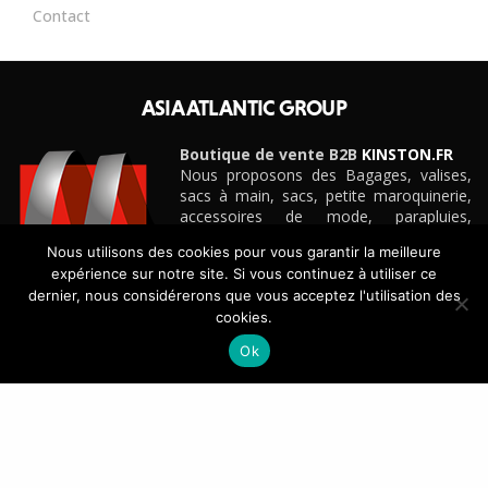
Contact
ASIA ATLANTIC GROUP
Boutique de vente B2B
KINSTON.FR
Nous proposons des Bagages, valises,
sacs à main, sacs, petite maroquinerie,
accessoires de mode, parapluies,
ceintures et cadeaux personnalisés
Nous utilisons des cookies pour vous garantir la meilleure
d’entreprise pour boutiques, e-
expérience sur notre site. Si vous continuez à utiliser ce
commerçants, magasins et détaillants de
dernier, nous considérerons que vous acceptez l'utilisation des
toute taille, grandes surfaces
cookies.
spécialisées, etc.
Découvrez notre site e-commerce B2B
KINSTON.FR
Ok
CONTACT
+33(0)4 42 88 88 88