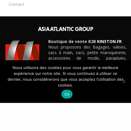
Contact
ASIA ATLANTIC GROUP
Boutique de vente B2B
KINSTON.FR
Nous proposons des Bagages, valises,
sacs à main, sacs, petite maroquinerie,
accessoires de mode, parapluies,
ceintures et cadeaux personnalisés
Nous utilisons des cookies pour vous garantir la meilleure
d’entreprise pour boutiques, e-
expérience sur notre site. Si vous continuez à utiliser ce
commerçants, magasins et détaillants de
dernier, nous considérerons que vous acceptez l'utilisation des
toute taille, grandes surfaces
cookies.
spécialisées, etc.
Découvrez notre site e-commerce B2B
KINSTON.FR
Ok
CONTACT
+33(0)4 42 88 88 88