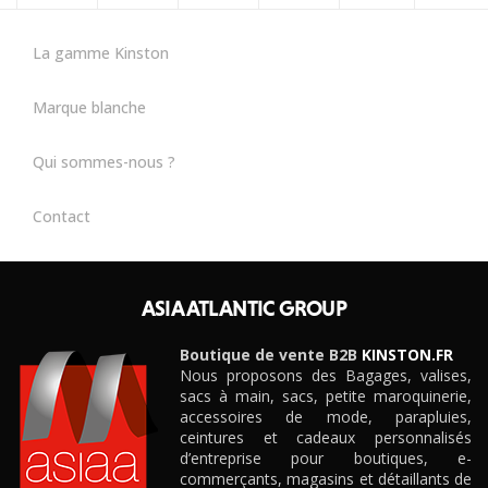
La gamme Kinston
Marque blanche
Qui sommes-nous ?
Contact
ASIA ATLANTIC GROUP
Boutique de vente B2B
KINSTON.FR
Nous proposons des Bagages, valises,
sacs à main, sacs, petite maroquinerie,
accessoires de mode, parapluies,
ceintures et cadeaux personnalisés
d’entreprise pour boutiques, e-
commerçants, magasins et détaillants de