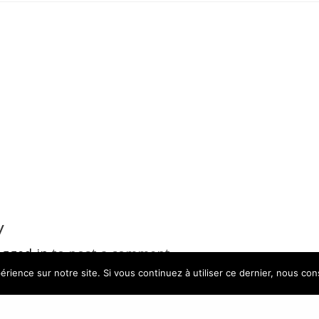
y
ogged in
to post a comment.
érience sur notre site. Si vous continuez à utiliser ce dernier, nous co