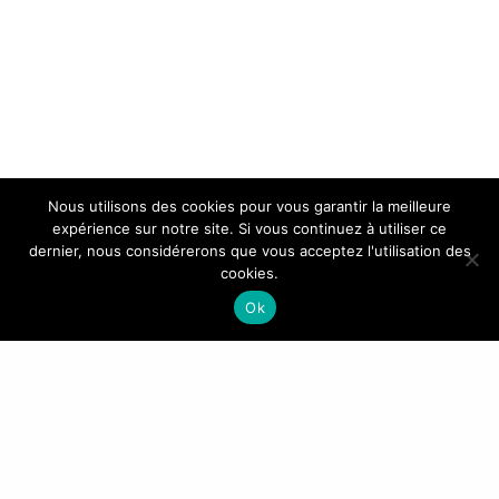
Nous utilisons des cookies pour vous garantir la meilleure
expérience sur notre site. Si vous continuez à utiliser ce
dernier, nous considérerons que vous acceptez l'utilisation des
cookies.
Ok
Ce site utilise Akismet pour réduire les
indésirables.
En savoir plus sur la façon dont les
données de vos commentaires sont traitées
.