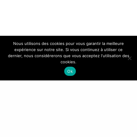
Nous utilisons des cookies pour vous garantir la meilleure
expérience sur notre site. Si vous continuez à utiliser ce
dernier, nous considérerons que vous acceptez l'utilisation des
cookies.
Ok
Ce site utilise Akismet pour réduire les
indésirables.
En savoir plus sur la façon dont les
données de vos commentaires sont traitées
.